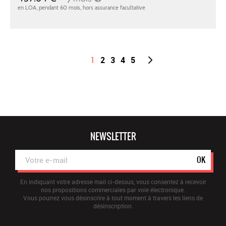
1
2
3
4
5
NEWSLETTER
OK
En indiquant votre adresse mail ci-dessus, vous consentez à recevoir
nos propositions commerciales par voie électronique.
Vous pourrez vous désinscrire à tout moment à travers les liens de
désinscription.