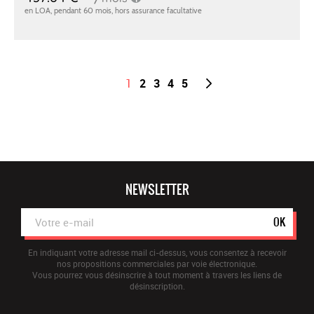
1
2
3
4
5
NEWSLETTER
OK
En indiquant votre adresse mail ci-dessus, vous consentez à recevoir
nos propositions commerciales par voie électronique.
Vous pourrez vous désinscrire à tout moment à travers les liens de
désinscription.