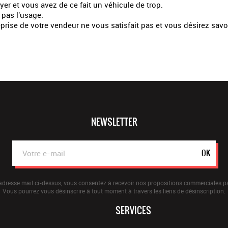
oyer et vous avez de ce fait un véhicule de trop.
 pas l'usage.
eprise de votre vendeur ne vous satisfait pas et vous désirez savo
NEWSLETTER
OK
adresse mail ci-dessus, vous consentez à recevoir nos propositions commerciales pa
Vous pourrez vous désinscrire à tout moment à travers les liens de désinscription.
SERVICES