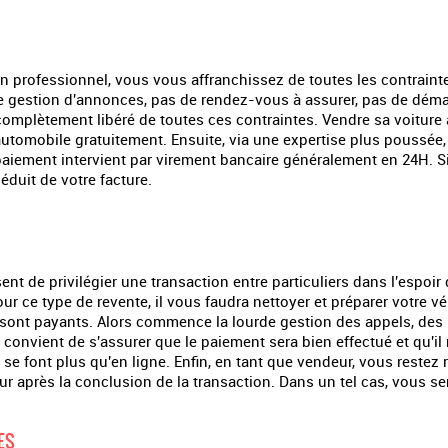
 un professionnel, vous vous affranchissez de toutes les contrainte
s de gestion d'annonces, pas de rendez-vous à assurer, pas de dé
omplètement libéré de toutes ces contraintes. Vendre sa voiture
automobile gratuitement. Ensuite, via une expertise plus poussée, 
le paiement intervient par virement bancaire généralement en 24H. 
éduit de votre facture.
nt de privilégier une transaction entre particuliers dans l'espoir 
our ce type de revente, il vous faudra nettoyer et préparer votre 
sont payants. Alors commence la lourde gestion des appels, des 
l convient de s'assurer que le paiement sera bien effectué et qu'i
 se font plus qu'en ligne. Enfin, en tant que vendeur, vous reste
r après la conclusion de la transaction. Dans un tel cas, vous ser
ES