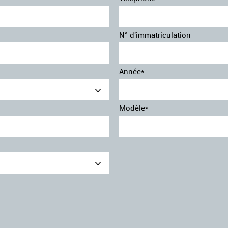
N° d'immatriculation
Année*
Modèle*