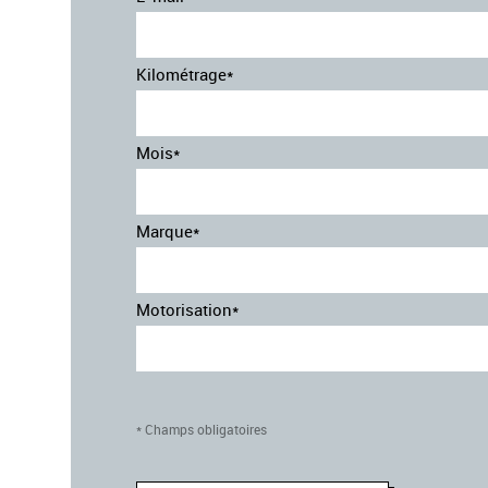
Kilométrage*
Mois*
Marque*
Motorisation*
* Champs obligatoires