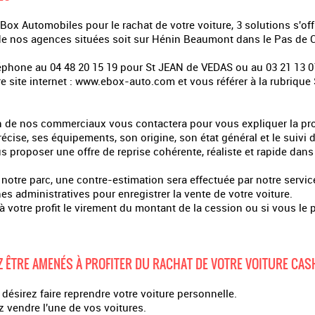
ox Automobiles pour le rachat de votre voiture, 3 solutions s'off
 de nos agences situées soit sur Hénin Beaumont dans le Pas de C
léphone au 04 48 20 15 19 pour St JEAN de VEDAS ou au 03 21 13 
re site internet : www.ebox-auto.com et vous référer à la rubriqu
 un de nos commerciaux vous contactera pour vous expliquer la pr
récise, ses équipements, son origine, son état général et le suivi 
 proposer une offre de reprise cohérente, réaliste et rapide dans
 notre parc, une contre-estimation sera effectuée par notre servic
es administratives pour enregistrer la vente de votre voiture.
 à votre profit le virement du montant de la cession ou si vous le
 ÊTRE AMENÉS À PROFITER DU RACHAT DE VOTRE VOITURE CAS
désirez faire reprendre votre voiture personnelle.
z vendre l'une de vos voitures.