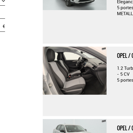
Eleganc
5 porte
METALL
€
OPEL /
1.2 Tur
- 5 CV
5 porte
OPEL /