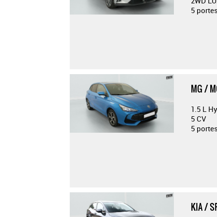
2WD LU
5 porte
MG / M
1.5 L H
5 CV
5 port
KIA / 