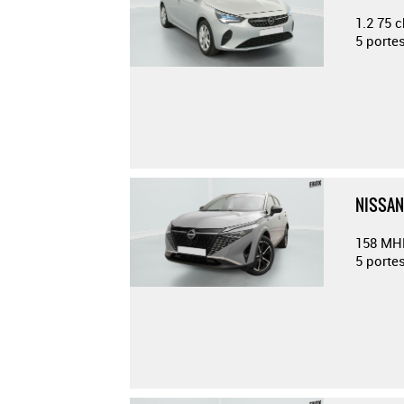
1.2 75 
5 porte
NISSAN
158 MH
5 porte