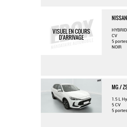
NISSAN
HYBRID
CV
5 porte
NOIR
MG / Z
1.5 L H
5 CV
5 porte