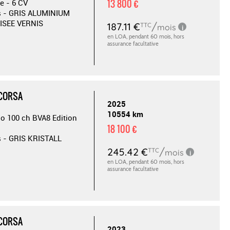
13 800 €
e - 6 CV
s - GRIS ALUMINIUM
ISEE VERNIS
 CORSA
2025
10554 km
bo 100 ch BVA8 Edition
18 100 €
s - GRIS KRISTALL
 CORSA
2023