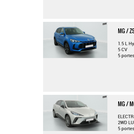
MG / Z
1.5 L H
5 CV
5 port
MG / 
ELECTR
2WD LU
5 porte