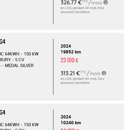
MG4
2024
19852 km
IC 64KWH - 150 KW
23 100 €
XURY - 5 CV
s - MEDAL SILVER
MG4
2024
10240 km
IC 64KWH - 150 KW