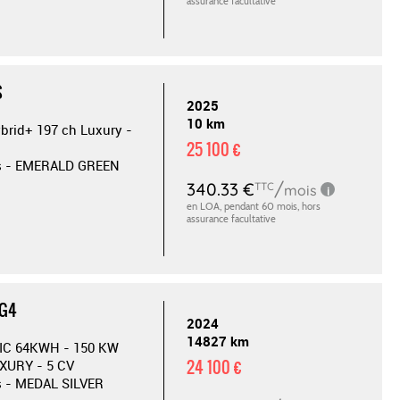
S
2025
10 km
ybrid+ 197 ch Luxury -
25 100 €
es - EMERALD GREEN
MG4
2024
14827 km
IC 64KWH - 150 KW
24 100 €
XURY - 5 CV
s - MEDAL SILVER