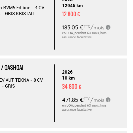
12945 km
ch BVM5 Edition - 4 CV
12 800 €
s - GRIS KRISTALL
 / QASHQAI
2026
10 km
EV AUT TEKNA - 8 CV
34 800 €
s - GRIS