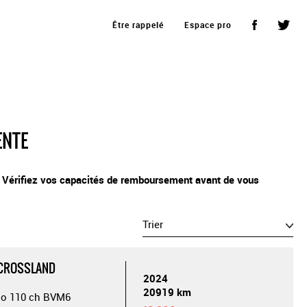
Être rappelé
Espace pro
ENTE
. Vérifiez vos capacités de remboursement avant de vous
Trier
 CROSSLAND
2024
20919 km
bo 110 ch BVM6