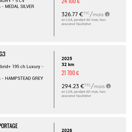
24 100 €
XURY - 5 CV
s - MEDAL SILVER
G3
2025
32 km
ybrid+ 195 ch Luxury -
21 700 €
es - HAMPSTEAD GREY
SPORTAGE
2026