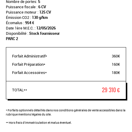
Nombre de portes:
5
Puissance fiscale :
6 CV
Puissance moteur :
125 CV
Émission CO2 :
130 g/km
Écomalus :
954 €
Date 1ère M.E.C. :
12/05/2026
Disponibilité :
Stock fournisseur
PARC 2
Forfait Administratif*
360€
Forfait Préparation*
160€
Forfait Accessoires*
180€
29 310 €
TOTAL**
* Forfaits optionnels détaillés dans nos conditions générales de vente accessibles dans la
rubrique mentions légales du site.
** Hors frais d'immatriculation et malus éventuel.