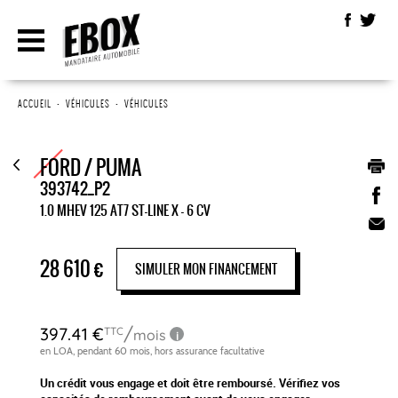
ACCUEIL
•
VÉHICULES
•
VÉHICULES
FORD / PUMA
393742_P2
1.0 MHEV 125 AT7 ST-LINE X - 6 CV
28 610
€
SIMULER MON FINANCEMENT
Un crédit vous engage et doit être remboursé. Vérifiez vos