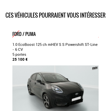
Volant chauffant
Volant en cuir
CES VÉHICULES POURRAIENT VOUS INTÉRESSER
2x4
360° camera
FORD / PUMA
FORD 
ST-Line
1.0 EcoBoost 125 ch mHEV S S Powershift ST-Line
1.0 Ec
- 6 CV
- 6 CV
5 portes
5 porte
25 100 €
25 100