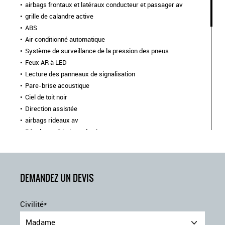
airbags frontaux et latéraux conducteur et passager av
grille de calandre active
ABS
Air conditionné automatique
Système de surveillance de la pression des pneus
Feux AR à LED
Lecture des panneaux de signalisation
Pare-brise acoustique
Ciel de toit noir
Direction assistée
airbags rideaux av
Régulateur/Limiteur de vitesse
badge st-line
Pédalier aluminium
Rétroviseurs extérieurs électriques
DEMANDEZ UN DEVIS
modem 5g
Projecteurs LED avec feux de jour et commutateur de feux
de route automatique
Civilité*
planche de bord en vinyle premium
megabox (compartiment de rangement sous le plancher du
Madame