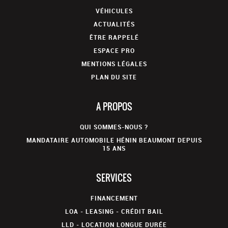
clignotant intégré et éclairage d'approche radars de
stationnement av : +1450.00
VÉHICULES
ACTUALITÉS
ÊTRE RAPPELÉ
ESPACE PRO
MENTIONS LÉGALES
PLAN DU SITE
A PROPOS
QUI SOMMES-NOUS ?
MANDATAIRE AUTOMOBILE HÉNIN BEAUMONT DEPUIS
15 ANS
SERVICES
FINANCEMENT
LOA - LEASING - CRÉDIT BAIL
LLD - LOCATION LONGUE DURÉE