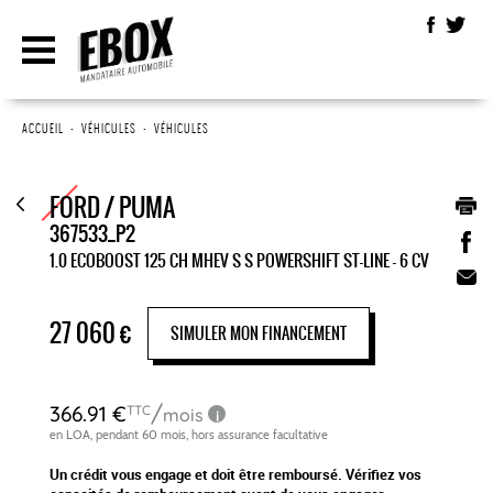
ACCUEIL
•
VÉHICULES
•
VÉHICULES
FORD / PUMA
367533_P2
1.0 ECOBOOST 125 CH MHEV S S POWERSHIFT ST-LINE - 6 CV
27 060
€
SIMULER MON FINANCEMENT
Un crédit vous engage et doit être remboursé. Vérifiez vos