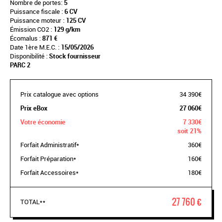
Nombre de portes:
5
Puissance fiscale :
6 CV
Puissance moteur :
125 CV
Émission CO2 :
129 g/km
Écomalus :
871 €
Date 1ère M.E.C. :
15/05/2026
Disponibilité :
Stock fournisseur
PARC 2
Prix catalogue avec options
34 390€
Prix eBox
27 060€
Votre économie
7 330€
soit 21%
Forfait Administratif*
360€
Forfait Préparation*
160€
Forfait Accessoires*
180€
27 760 €
TOTAL**