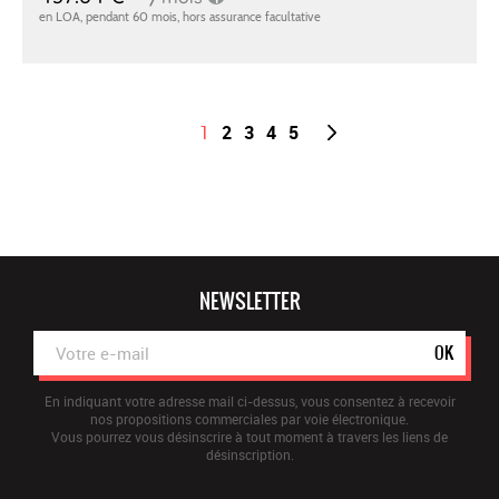
1
2
3
4
5
NEWSLETTER
OK
En indiquant votre adresse mail ci-dessus, vous consentez à recevoir
nos propositions commerciales par voie électronique.
Vous pourrez vous désinscrire à tout moment à travers les liens de
désinscription.