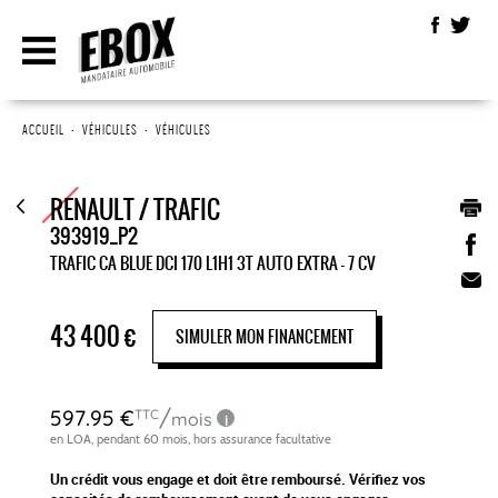
ACCUEIL
•
VÉHICULES
•
VÉHICULES
RENAULT / TRAFIC
393919_P2
TRAFIC CA BLUE DCI 170 L1H1 3T AUTO EXTRA - 7 CV
43 400
€
SIMULER MON FINANCEMENT
Un crédit vous engage et doit être remboursé. Vérifiez vos