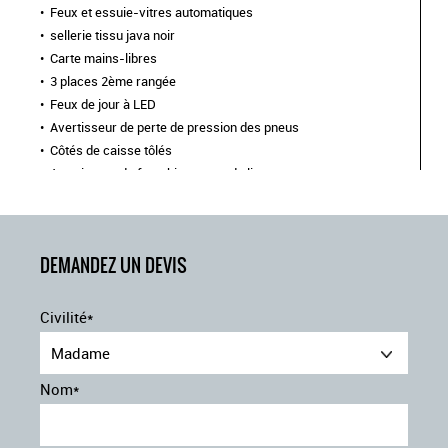
Feux et essuie-vitres automatiques
sellerie tissu java noir
Carte mains-libres
3 places 2ème rangée
Feux de jour à LED
Avertisseur de perte de pression des pneus
Côtés de caisse tôlés
Avertisseur de franchissement de ligne
Aide au parking AR
Caméra de recul
ESP+Extended Grip+Aide au démarrage en côte
DEMANDEZ UN DEVIS
Direction assistée
Boîte à gants tiroir easy life
Projecteurs AV Full LED
Civilité*
Système d'appel d'urgence
Madame
Miroir grand angle
Airbag frontal conducteur et passager
Nom*
feux de croisement automatiques
easy link ecran 8" avec navigation