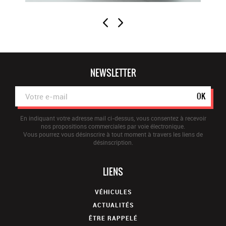
NEWSLETTER
OK
En indiquant votre adresse mail ci-dessus, vous consentez à recevoir
nos propositions commerciales par voie électronique.
Vous pourrez vous désinscrire à tout moment à travers les liens de
désinscription.
LIENS
VÉHICULES
ACTUALITÉS
ÊTRE RAPPELÉ