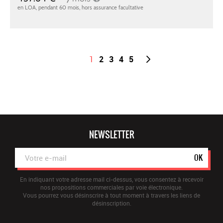
1
2
3
4
5
NEWSLETTER
OK
En indiquant votre adresse mail ci-dessus, vous consentez à recevoir
nos propositions commerciales par voie électronique.
Vous pourrez vous désinscrire à tout moment à travers les liens de
désinscription.