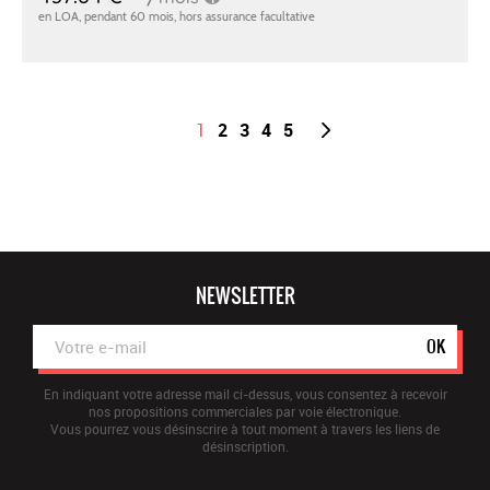
1
2
3
4
5
NEWSLETTER
OK
En indiquant votre adresse mail ci-dessus, vous consentez à recevoir
nos propositions commerciales par voie électronique.
Vous pourrez vous désinscrire à tout moment à travers les liens de
désinscription.