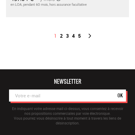
1
2
3
4
5
NEWSLETTER
OK
En indiquant votre adresse mail ci-dessus, vous consentez à recevoir
nos propositions commerciales par voie électronique.
Vous pourrez vous désinscrire à tout moment à travers les liens de
désinscription.