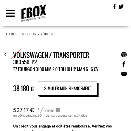
ACCUEIL
•
VÉHICULES
•
VÉHICULES
VOLKSWAGEN / TRANSPORTER
380556_P2
T7 FOURGON 3100 MM 2.0 TDI 110 HP MAN.6 - 6 CV
38 180
€
SIMULER MON FINANCEMENT
Un crédit vous engage et doit être remboursé. Vérifiez vos