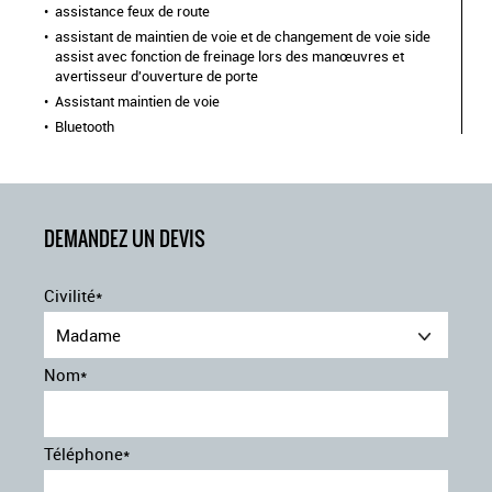
assistance feux de route
assistant de maintien de voie et de changement de voie side
assist avec fonction de freinage lors des manœuvres et
avertisseur d'ouverture de porte
Assistant maintien de voie
Bluetooth
Caméra de recul
capteur d'aide au stationnement arrière
capteur d'aide au stationnement avant
Climatisation automatique
DEMANDEZ UN DEVIS
Commande Vocale
Contrôle de traction
Civilité*
Démarrage sans clé
Détecteur de fatigue
Madame
écran tactile
Nom*
ESP
Feux de jour à LED
frein de stationnement électronique
Téléphone*
immobilisateur
informations trafic