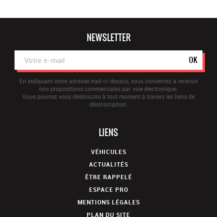
Vitres électriques avant
Volant en cuir
volant multifonctionnel
NEWSLETTER
OK
En indiquant votre adresse mail ci-dessus, vous consentez à recevoir
nos propositions commerciales par voie électronique.
Vous pourrez vous désinscrire à tout moment à travers les liens de
désinscription.
LIENS
VÉHICULES
ACTUALITÉS
ÊTRE RAPPELÉ
ESPACE PRO
MENTIONS LÉGALES
PLAN DU SITE