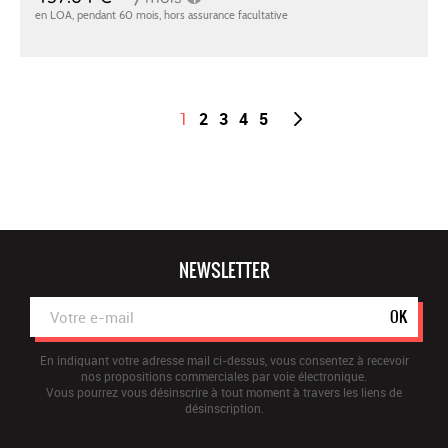
1
2
3
4
5
NEWSLETTER
OK
En indiquant votre adresse mail ci-dessus, vous consentez à recevoir
nos propositions commerciales par voie électronique.
Vous pourrez vous désinscrire à tout moment à travers les liens de
désinscription.