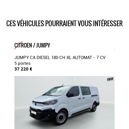
inclinaison
réhausse et lombaire
teinte métallisée gris acier
CES VÉHICULES POURRAIENT VOUS INTÉRESSER
Verrouillage centralisé
Volant réglable en hauteur et en profondeur
CITROEN / JUMPY
CITROE
 CV
JUMPY CA DIESEL 180 CH XL AUTOMAT - 7 CV
Jumpy 
5 portes
CV
37 220 €
5 porte
38 100