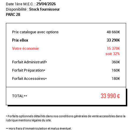
Date 1ère M.E.C. :
29/04/2026
Disponibilité :
Stock fournisseur
PARC 28
Prix catalogue avec options
48 660€
Prix eBox
33 290€
Votre économie
15 370€
soit 32%
Forfait Administratif*
360€
Forfait Préparation*
160€
Forfait Accessoires*
180€
33 990 €
TOTAL**
* Forfaits optionnels détaillés dans nos conditions générales de vente accessibles dans la
rubrique mentions légales du site.
** Hors frais d'immatriculation et malus éventuel.