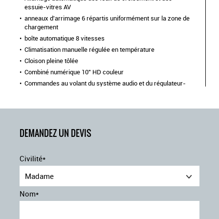
essuie-vitres AV
anneaux d'arrimage 6 répartis uniformément sur la zone de
chargement
boîte automatique 8 vitesses
Climatisation manuelle régulée en température
Cloison pleine tôlée
Combiné numérique 10" HD couleur
Commandes au volant du système audio et du régulateur-
limiteur de vitesse
Direction assistée
Détection de sous-gonflage indirecte
Frein de stationnement électrique
DEMANDEZ UN DEVIS
jantes tôle 16" grises
Lève-vitres AV électriques impulsionnels
Civilité*
pack caméra : combiné numérique 10" hd couleur + apple
carplay et androïd auto sans fil + planche de bord avec
Madame
bandeau décor liquid palladium + ecran tactile 10" hd
couleur + caméra de recul 180° avec affichage sur écran
Nom*
tactile 10" hd couleur
pack moduwork : banquette passager 2 places modulable
(les appui-têtes réglable en hauteur et le rangement sous