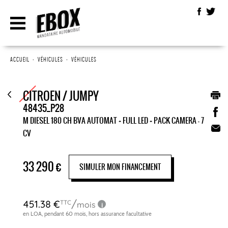
ACCUEIL
•
VÉHICULES
•
VÉHICULES
CITROEN / JUMPY
48435_P28
M DIESEL 180 CH BVA AUTOMAT + FULL LED + PACK CAMERA - 7
CV
33 290
€
SIMULER MON FINANCEMENT