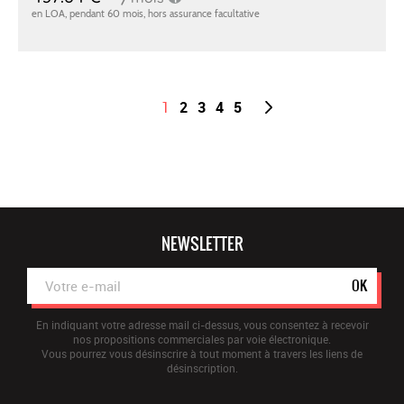
1
2
3
4
5
NEWSLETTER
OK
En indiquant votre adresse mail ci-dessus, vous consentez à recevoir
nos propositions commerciales par voie électronique.
Vous pourrez vous désinscrire à tout moment à travers les liens de
désinscription.