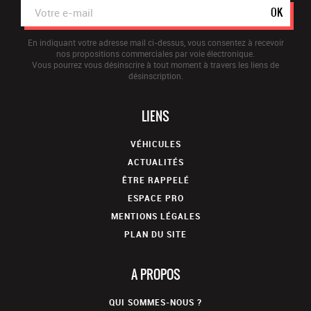
OK
En indiquant votre adresse mail ci-dessus, vous consentez à recevoir
nos propositions commerciales par voie électronique.
Vous pourrez vous désinscrire à tout moment à travers les liens de
désinscription.
LIENS
VÉHICULES
ACTUALITÉS
ÊTRE RAPPELÉ
ESPACE PRO
MENTIONS LÉGALES
PLAN DU SITE
A PROPOS
QUI SOMMES-NOUS ?