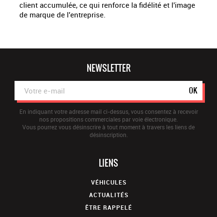
client accumulée, ce qui renforce la fidélité et l'image
de marque de l'entreprise.
NEWSLETTER
OK
En indiquant votre adresse mail ci-dessus, vous consentez à recevoir
nos propositions commerciales par voie électronique.
Vous pourrez vous désinscrire à tout moment à travers les liens de
désinscription.
LIENS
VÉHICULES
ACTUALITÉS
ÊTRE RAPPELÉ