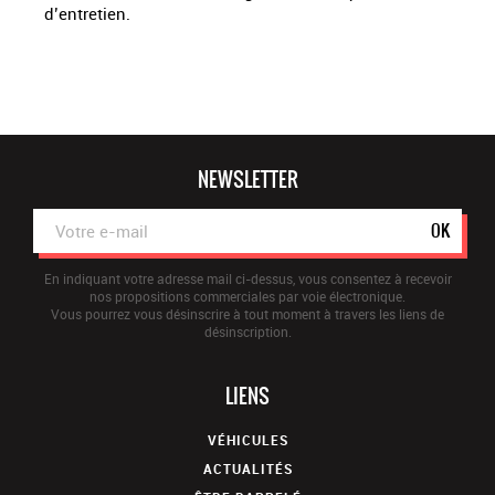
d’entretien.
NEWSLETTER
OK
En indiquant votre adresse mail ci-dessus, vous consentez à recevoir
nos propositions commerciales par voie électronique.
Vous pourrez vous désinscrire à tout moment à travers les liens de
désinscription.
LIENS
VÉHICULES
ACTUALITÉS