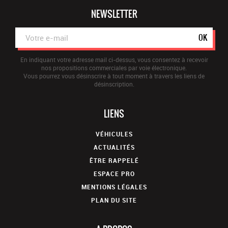
NEWSLETTER
OK
En indiquant votre adresse mail ci-dessus, vous consentez à recevoir
nos propositions commerciales par voie électronique.
Vous pourrez vous désinscrire à tout moment à travers les liens de
désinscription.
LIENS
VÉHICULES
ACTUALITÉS
ÊTRE RAPPELÉ
ESPACE PRO
MENTIONS LÉGALES
PLAN DU SITE