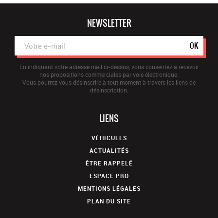
NEWSLETTER
OK
En indiquant votre adresse mail ci-dessus, vous consentez à recevoir
nos propositions commerciales par voie électronique.
Vous pourrez vous désinscrire à tout moment à travers les liens de
désinscription.
LIENS
VÉHICULES
ACTUALITÉS
ÊTRE RAPPELÉ
ESPACE PRO
MENTIONS LÉGALES
PLAN DU SITE