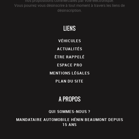
nos propositions commerciales par voie électronique.
Vous pourrez vous désinscrire à tout moment à travers les liens de
désinscription.
LIENS
VÉHICULES
ACTUALITÉS
ÊTRE RAPPELÉ
ESPACE PRO
MENTIONS LÉGALES
PLAN DU SITE
A PROPOS
QUI SOMMES-NOUS ?
MANDATAIRE AUTOMOBILE HÉNIN BEAUMONT DEPUIS
15 ANS