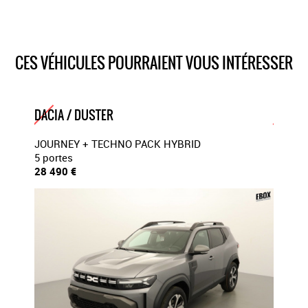
Volant en cuir
volant réglable en hauteur et en profondeur // aide au
stationnement avant
avertissement dangle mort
CES VÉHICULES POURRAIENT VOUS INTÉRESSER
caméra 360
Peinture métallisée
Roue de secours
DACIA / DUSTER
DACIA 
JOURNEY + TECHNO PACK HYBRID
JOURN
5 portes
5 porte
28 490 €
28 780