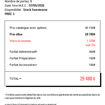
Nombre de portes:
5
Date 1ère M.E.C. :
07/05/2026
Disponibilité :
Stock fournisseur
PARC 3
Prix catalogue avec options
30 150€
Prix eBox
28 780€
Votre économie
1 370€
soit 5%
Forfait Administratif*
360€
Forfait Préparation*
160€
Forfait Accessoires*
180€
29 480 €
TOTAL**
* Forfaits optionnels détaillés dans nos conditions générales de vente accessibles dans la
rubrique mentions légales du site.
** Hors frais d'immatriculation et malus éventuel.