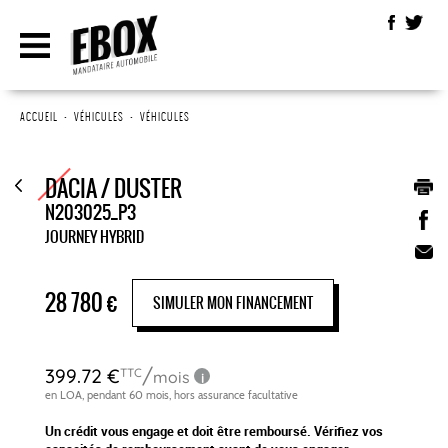
ACCUEIL
•
VÉHICULES
•
VÉHICULES
DACIA / DUSTER
N203025_P3
JOURNEY HYBRID
28 780
€
SIMULER MON FINANCEMENT
Un crédit vous engage et doit être remboursé. Vérifiez vos