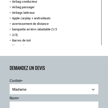
Airbag conducteur
Airbag passager
Airbags latéraux
Apple carplay + androidauto
avertissement de distance
banquette arrière rabattable (1/3
2/3)
Barres de toit
Bluetooth
Caméra de recul
Capteur de lumière
chargeur à induction pour smartphones
DEMANDEZ UN DEVIS
Climatisation automatique
commutation automatique des feux de route et de
croisement
Civilité*
démarrage mains llibres
détecteur de pluie
Madame
Ecran tactile
Nom*
Feux de jour à LED
Frein de stationnement électrique