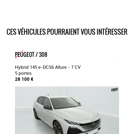
vitres surteintées à l'arrière ''privacy glass''
Volant en cuir
volant réglable en hauteur et en profondeur // chargeur à
induction pour smartphones
Système de navigation
CES VÉHICULES POURRAIENT VOUS INTÉRESSER
Peinture métallisée
kit de réparation
PEUGEOT / 308
PEUGEO
Hybrid 145 e-DCS6 Allure - 7 CV
HYBRID
5 portes
+ PACK
28 100 €
5 porte
24 950