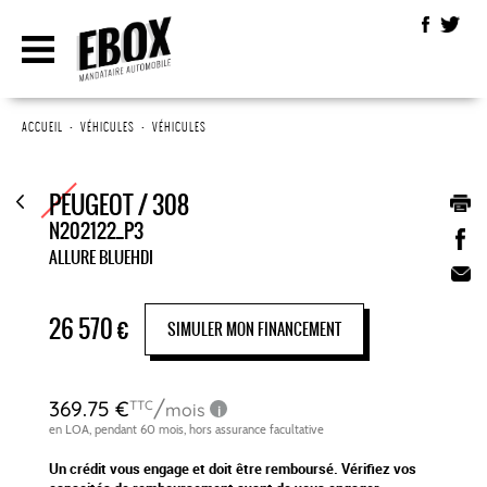
ACCUEIL
•
VÉHICULES
•
VÉHICULES
PEUGEOT / 308
N202122_P3
ALLURE BLUEHDI
26 570
€
SIMULER MON FINANCEMENT
Un crédit vous engage et doit être remboursé. Vérifiez vos