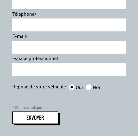
Pare-brise acoustique
Phares à LED
Téléphone*
Prise 12 V
programme de stabilité électronique (esp)
Reconnaissance des panneaux de signalisation
E-mail*
Régulateur de vitesse adaptatif
réplication du smartphone sur lécran
Rétroviseur intérieur jour/nuit automatique
Espace professionnel
Rétroviseurs extérieurs électriques et chauffants
Rétroviseurs extérieurs rabattables électriquement
sélecteur de mode de conduite (drive mode)
Sièges avant réglables en hauteur manuellement
Reprise de votre véhicule
Oui
Non
système d'attache isofix
système de contrôle de traction asr
système de limitation de vitesse
* Champs obligatoires
système de verrouillage centralisé des portes avec
ENVOYER
télécommande
tableau de bord digitale
Vitres électriques avant et arrière