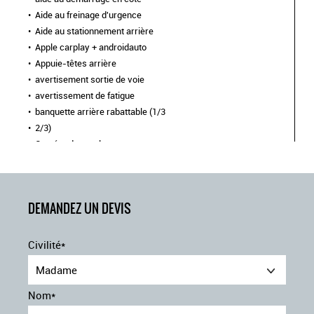
Aide au freinage d'urgence
Aide au stationnement arrière
Apple carplay + androidauto
Appuie-têtes arrière
avertisement sortie de voie
avertissement de fatigue
banquette arrière rabattable (1/3
2/3)
Caméra de recul
Capteur de lumière
Climatisation automatique
Commandes au volant
DEMANDEZ UN DEVIS
contrôle électronique de la stabilité
démarrage mains llibres
détecteur de pluie
Civilité*
Feux de jour à LED
Madame
Frein de stationnement électrique
freinage actif durgence
Nom*
jantes en aluminium 17''