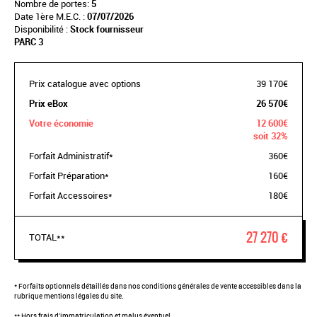
Nombre de portes:
5
Date 1ère M.E.C. :
07/07/2026
Disponibilité :
Stock fournisseur
PARC 3
Prix catalogue avec options
39 170€
Prix eBox
26 570€
Votre économie
12 600€
soit 32%
Forfait Administratif*
360€
Forfait Préparation*
160€
Forfait Accessoires*
180€
27 270 €
TOTAL**
* Forfaits optionnels détaillés dans nos conditions générales de vente accessibles dans la
rubrique mentions légales du site.
** Hors frais d'immatriculation et malus éventuel.