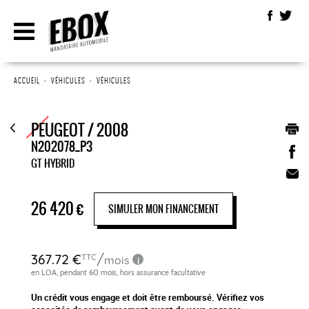
ACCUEIL
•
VÉHICULES
•
VÉHICULES
PEUGEOT / 2008
N202078_P3
GT HYBRID
26 420
€
SIMULER MON FINANCEMENT
Un crédit vous engage et doit être remboursé. Vérifiez vos