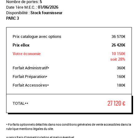
Nombre de portes:
5
Date 1ère M.E.C. :
01/06/2026
Disponibilité :
Stock fournisseur
PARC 3
Prix catalogue avec options
36 570€
Prix eBox
26 420€
Votre économie
10 150€
soit 28%
Forfait Administratif*
360€
Forfait Préparation*
160€
Forfait Accessoires*
180€
27 120 €
TOTAL**
* Forfaits optionnels détaillés dans nos conditions générales de vente accessibles dans la
rubrique mentions légales du site.
** Hors frais d'immatriculation et malus éventuel.