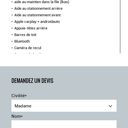
aide au maintien dans la file (lkas)
Aide au stationnement arrière
Aide au stationnement avant
Apple carplay + androidauto
Appuie-têtes arrière
Barres de toit
Bluetooth
Caméra de recul
Capteur de lumière
Climatisation automatique
commutation automatique des feux de route et de
croisement
Contrôle de la pression des pneus
DEMANDEZ UN DEVIS
détecteur de pluie
éclairage dambiance
Civilité*
Ecran tactile
Madame
Feux arrière à technologie LED
Feux de jour à LED
Nom*
Frein de stationnement électrique
freinage actif durgence