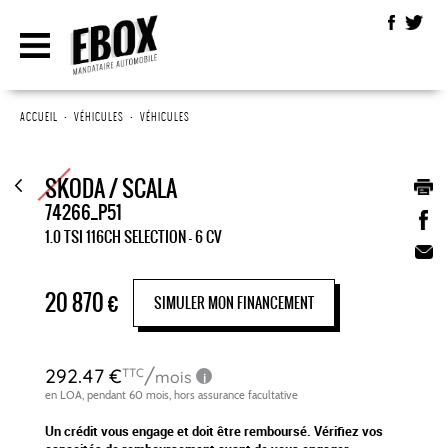
ACCUEIL
•
VÉHICULES
•
VÉHICULES
SKODA / SCALA
74266_P51
1.0 TSI 116CH SELECTION - 6 CV
20 870
€
SIMULER MON FINANCEMENT
Un crédit vous engage et doit être remboursé. Vérifiez vos