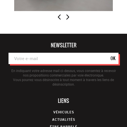
verrouillage centralisé incluant 2 clés pliantes
vitres av et ar électriques impulsion
volant multifonctions 2 branches en cuir
Volant réglable en hauteur et en profondeur
NEWSLETTER
OK
En indiquant votre adresse mail ci-dessus, vous consentez à recevoir
nos propositions commerciales par voie électronique.
Vous pourrez vous désinscrire à tout moment à travers les liens de
désinscription.
LIENS
VÉHICULES
ACTUALITÉS
ÊTRE RAPPELÉ