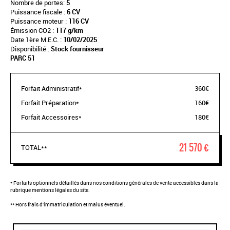
Nombre de portes:
5
Puissance fiscale :
6 CV
Puissance moteur :
116 CV
Émission CO2 :
117 g/km
Date 1ère M.E.C. :
10/02/2025
Disponibilité :
Stock fournisseur
PARC 51
Forfait Administratif*
360€
Forfait Préparation*
160€
Forfait Accessoires*
180€
21 570 €
TOTAL**
* Forfaits optionnels détaillés dans nos conditions générales de vente accessibles dans la
rubrique mentions légales du site.
** Hors frais d'immatriculation et malus éventuel.