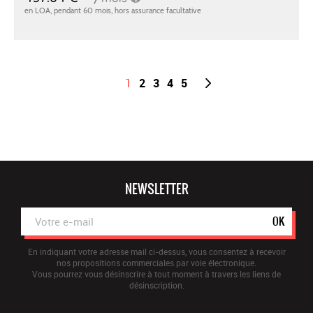
1
2
3
4
5
NEWSLETTER
OK
En indiquant votre adresse mail ci-dessus, vous consentez à recevoir
nos propositions commerciales par voie électronique.
Vous pourrez vous désinscrire à tout moment à travers les liens de
désinscription.