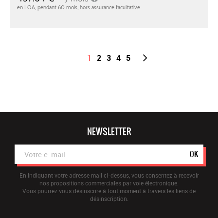
1
2
3
4
5
NEWSLETTER
OK
En indiquant votre adresse mail ci-dessus, vous consentez à recevoir
nos propositions commerciales par voie électronique.
Vous pourrez vous désinscrire à tout moment à travers les liens de
désinscription.