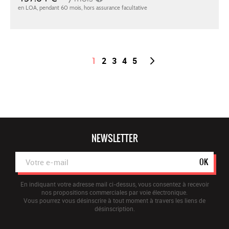
1
2
3
4
5
NEWSLETTER
OK
En indiquant votre adresse mail ci-dessus, vous consentez à recevoir
nos propositions commerciales par voie électronique.
Vous pourrez vous désinscrire à tout moment à travers les liens de
désinscription.