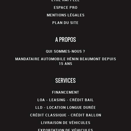
Verrouillage centralisé
ESPACE PRO
Climatisation automatique Bi-zone
MENTIONS LÉGALES
Aide au démarrage en pente
PLAN DU SITE
Poignées de portes extérieures couleur caisse
sécurité enfants électrique
A PROPOS
peinture métallisée : +650.00
pack design vip : hayon ar vitré avec essuie-vitre et lunette
QUI SOMMES-NOUS ?
chauffante ouvrante toit vitré en 2 parties occultables
séparément : +700.00
MANDATAIRE AUTOMOBILE HÉNIN BEAUMONT DEPUIS
15 ANS
SERVICES
FINANCEMENT
LOA - LEASING - CRÉDIT BAIL
LLD - LOCATION LONGUE DURÉE
CRÉDIT CLASSIQUE - CRÉDIT BALLON
LIVRAISON DE VÉHICULES
EXPORTATION DE VÉHICULES