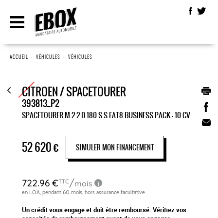
ACCUEIL
•
VÉHICULES
•
VÉHICULES
CITROEN / SPACETOURER
393813_P2
SPACETOURER M 2.2 D 180 S S EAT8 BUSINESS PACK - 10 CV
52 620
€
SIMULER MON FINANCEMENT
Un crédit vous engage et doit être remboursé. Vérifiez vos