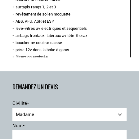
surtapis rangs 1, 2 et 3
revêtement de sol en moquette
ABS, AFU, ASR et ESP
lève-vitres av électriques et séquentiels
airbags frontaux, latéraux av tête-thorax
bouclier av couleur caisse
prise 12v dans la boîte à gants
Direction assistée
garnissage cuir claudia
2 portes latérales coulissantes mains libres
climatisation additionnelle ar avec pavillon confort
Pare-brise feuilleté acoustique
DEMANDEZ UN DEVIS
Détection de sous-gonflage indirecte
jeu de clefs : 2 plips hf 3 boutons avec fonction sélectivité
Civilité*
airbags rideaux en rang 2 et 3
rideaux pare-soleil en rang 2
Madame
pack sécurité : assistance au maintien dans la voie
Nom*
commutation automatique des feux de route détection
inattention conducteur freinage automatique d'urgence avec
alerte risque de collision reconnaissance des panneaux de