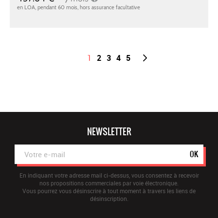
1
2
3
4
5
NEWSLETTER
OK
En indiquant votre adresse mail ci-dessus, vous consentez à recevoir
nos propositions commerciales par voie électronique.
Vous pourrez vous désinscrire à tout moment à travers les liens de
désinscription.