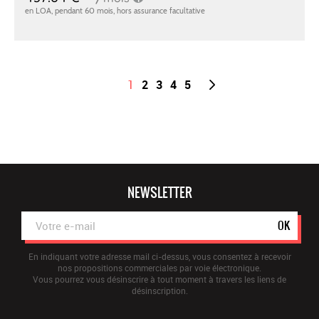
1
2
3
4
5
NEWSLETTER
OK
En indiquant votre adresse mail ci-dessus, vous consentez à recevoir
nos propositions commerciales par voie électronique.
Vous pourrez vous désinscrire à tout moment à travers les liens de
désinscription.