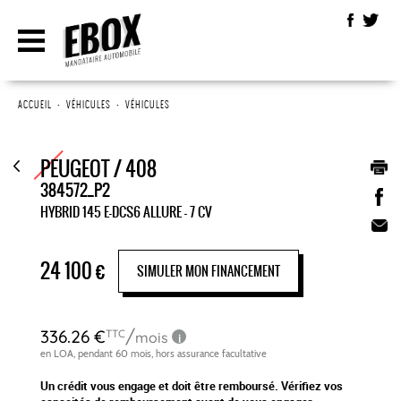
ACCUEIL
•
VÉHICULES
•
VÉHICULES
PEUGEOT / 408
384572_P2
HYBRID 145 E-DCS6 ALLURE - 7 CV
24 100
€
SIMULER MON FINANCEMENT
Un crédit vous engage et doit être remboursé. Vérifiez vos