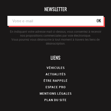
NEWSLETTER
OK
En indiquant votre adresse mail ci-dessus, vous consentez à recevoir
nos propositions commerciales par voie électronique.
Vous pourrez vous désinscrire à tout moment à travers les liens de
désinscription.
LIENS
VÉHICULES
ACTUALITÉS
ÊTRE RAPPELÉ
ESPACE PRO
MENTIONS LÉGALES
PLAN DU SITE