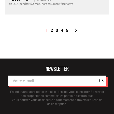
1
2
3
4
5
NEWSLETTER
OK
En indiquant votre adresse mail ci-dessus, vous consentez à recevoir
nos propositions commerciales par voie électronique.
Vous pourrez vous désinscrire à tout moment à travers les liens de
désinscription.