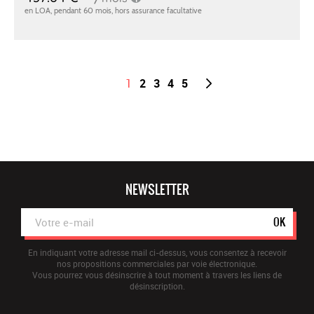
1
2
3
4
5
NEWSLETTER
OK
En indiquant votre adresse mail ci-dessus, vous consentez à recevoir
nos propositions commerciales par voie électronique.
Vous pourrez vous désinscrire à tout moment à travers les liens de
désinscription.