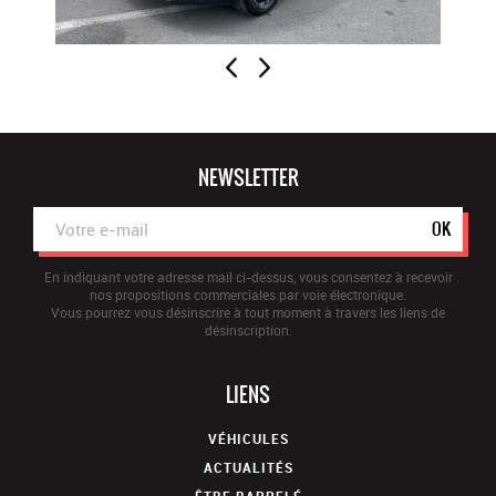
(caméra & radar)
plancher de coffre standard
Rétroviseur intérieur électrochrome
Pare-brise teinté acoustique
teintes métallisées : +700.00
kit de dépannage de pneumatique: compresseur 12v avec
cartouche de produit de colmatage : +20.00
NEWSLETTER
OK
En indiquant votre adresse mail ci-dessus, vous consentez à recevoir
nos propositions commerciales par voie électronique.
Vous pourrez vous désinscrire à tout moment à travers les liens de
désinscription.
LIENS
VÉHICULES
ACTUALITÉS