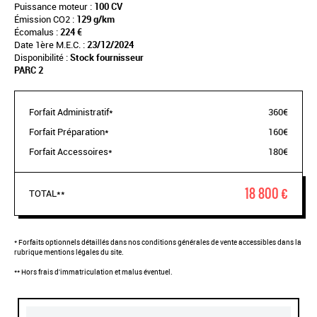
Puissance moteur :
100 CV
Émission CO2 :
129 g/km
Écomalus :
224 €
Date 1ère M.E.C. :
23/12/2024
Disponibilité :
Stock fournisseur
PARC 2
Forfait Administratif*
360€
Forfait Préparation*
160€
Forfait Accessoires*
180€
18 800 €
TOTAL**
* Forfaits optionnels détaillés dans nos conditions générales de vente accessibles dans la
rubrique mentions légales du site.
** Hors frais d'immatriculation et malus éventuel.