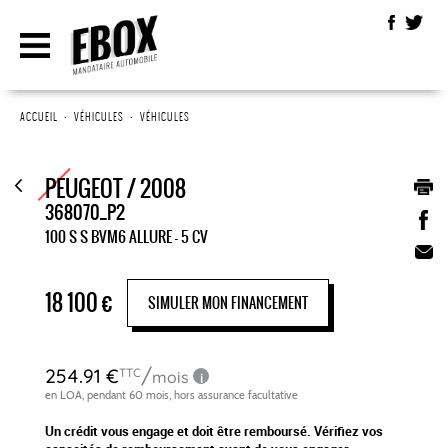
ACCUEIL
•
VÉHICULES
•
VÉHICULES
PEUGEOT / 2008
368070_P2
100 S S BVM6 ALLURE - 5 CV
18 100
€
SIMULER MON FINANCEMENT
Un crédit vous engage et doit être remboursé. Vérifiez vos