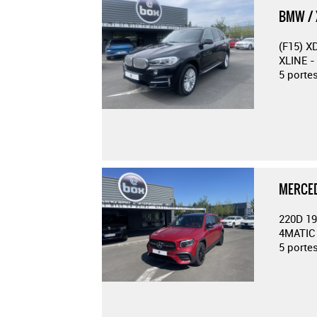
BMW / 
(F15) X
XLINE -
5 porte
MERCED
220D 1
4MATIC 
5 porte