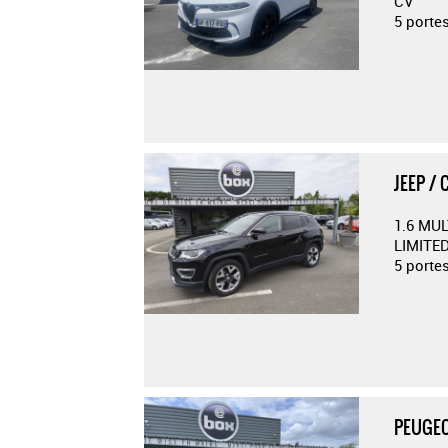
CV
5 porte
JEEP /
1.6 MUL
LIMITED
5 porte
PEUGEO