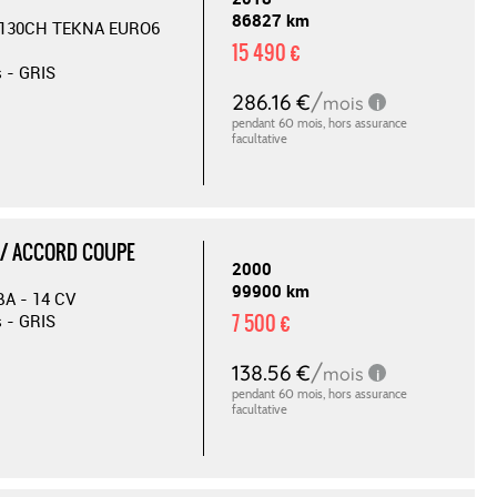
86827 km
I 130CH TEKNA EURO6
15 490 €
s - GRIS
/ ACCORD COUPE
2000
99900 km
 BA - 14 CV
7 500 €
s - GRIS