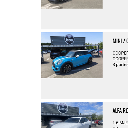
MINI /
COOPER
COOPER
3 porte
ALFA R
1.6 MJE