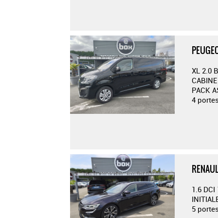
PEUGEO
XL 2.0
CABINE
PACK A
4 porte
RENAUL
1.6 DC
INITIAL
5 porte