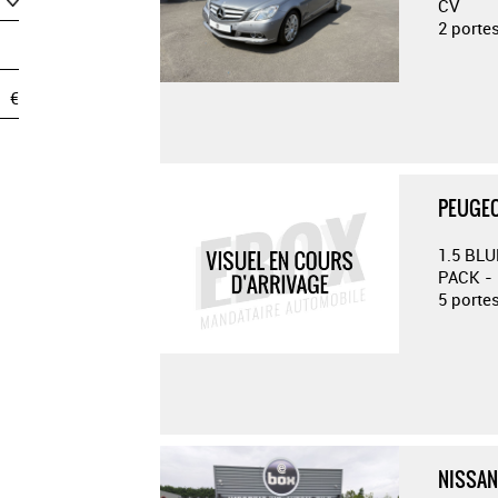
CV
2 porte
€
PEUGEO
1.5 BL
PACK - 
5 porte
NISSAN 