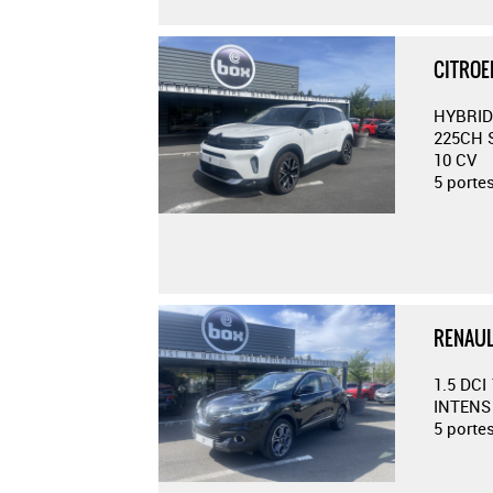
CITROE
HYBRID
225CH 
10 CV
5 porte
RENAUL
1.5 DC
INTENS 
5 porte