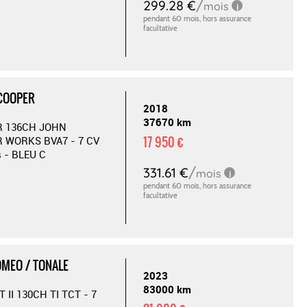
 COOPER
2018
37670 km
 136CH JOHN
17 950 €
 WORKS BVA7 - 7 CV
s - BLEU C
OMEO / TONALE
2023
83000 km
T II 130CH TI TCT - 7