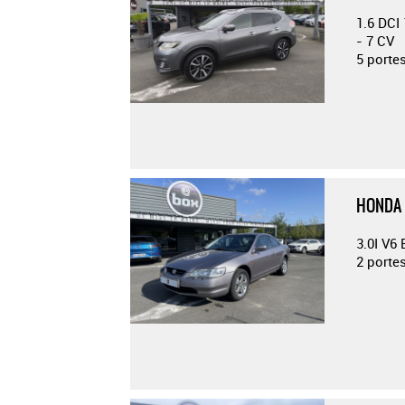
1.6 DC
- 7 CV
5 porte
HONDA 
3.0I V6
2 porte