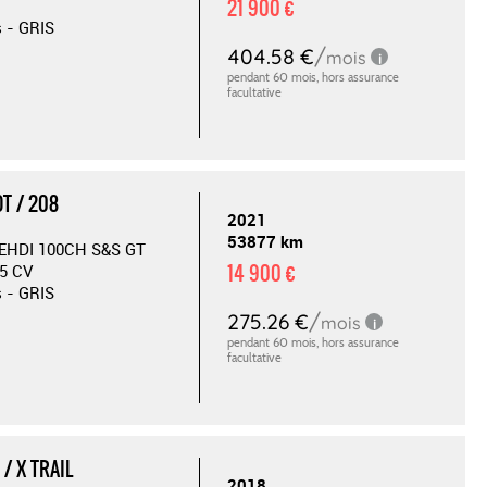
21 900 €
s - GRIS
T / 208
2021
53877 km
UEHDI 100CH S&S GT
14 900 €
5 CV
s - GRIS
/ X TRAIL
2018