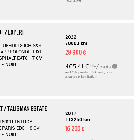
T / EXPERT
2022
70000 km
 BLUEHDI 180CH S&S
29 900 €
 APPROFONDIE FIXE
SPHALT EAT8 - 7 CV
s - NOIR
T / TALISMAN ESTATE
2017
113250 km
I 160CH ENERGY
16 200 €
E PARIS EDC - 8 CV
s - NOIR