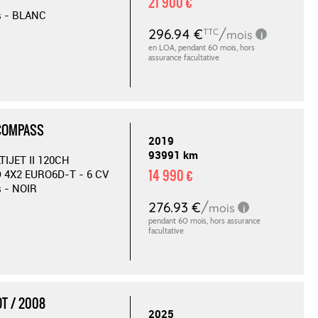
21 900 €
s - BLANC
 COMPASS
2019
93991 km
TIJET II 120CH
14 990 €
 4X2 EURO6D-T - 6 CV
s - NOIR
T / 2008
2025