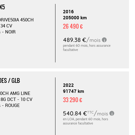
X5
2016
205000 km
DRIVE50IA 450CH
26 490 €
 34 CV
s - NOIR
ES / GLB
2022
91747 km
90CH AMG LINE
33 290 €
8G DCT - 10 CV
s - ROUGE