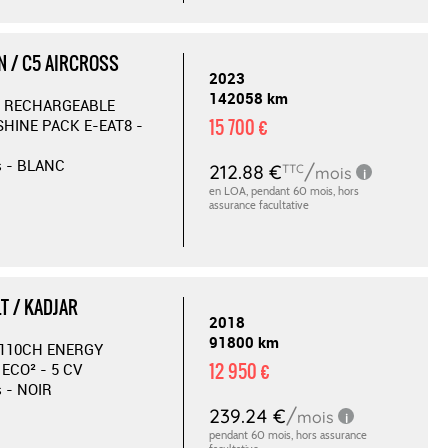
N / C5 AIRCROSS
2023
142058 km
 RECHARGEABLE
15 700 €
SHINE PACK E-EAT8 -
s - BLANC
T / KADJAR
2018
91800 km
I 110CH ENERGY
12 950 €
ECO² - 5 CV
s - NOIR