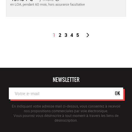
1
2
3
4
5
NEWSLETTER
OK
En indiquant votre adresse mail ci-dessus, vous consentez à recevoir
nos propositions commerciales par voie électronique.
Vous pourrez vous désinscrire à tout moment à travers les liens de
désinscription.