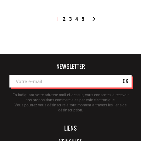
1
2
3
4
5
NEWSLETTER
OK
En indiquant votre adresse mail ci-dessus, vous consentez à recevoir
nos propositions commerciales par voie électronique.
Vous pourrez vous désinscrire à tout moment à travers les liens de
désinscription.
LIENS
VÉHICULES