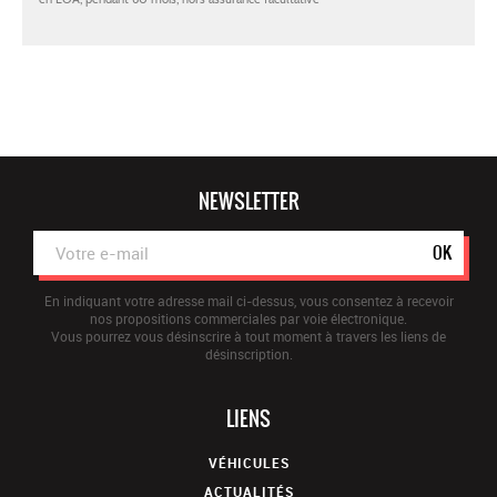
NEWSLETTER
OK
En indiquant votre adresse mail ci-dessus, vous consentez à recevoir
nos propositions commerciales par voie électronique.
Vous pourrez vous désinscrire à tout moment à travers les liens de
désinscription.
LIENS
VÉHICULES
ACTUALITÉS