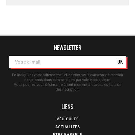
NEWSLETTER
OK
En indiquant votre adresse mail ci-dessus, vous consentez à recevoir
nos propositions commerciales par voie électronique.
Vous pourrez vous désinscrire à tout moment à travers les liens de
désinscription.
LIENS
VÉHICULES
ACTUALITÉS
ÊTRE RAPPELÉ