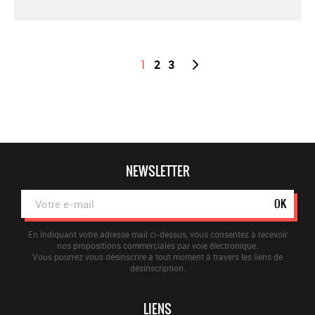
1
2
3
NEWSLETTER
OK
En indiquant votre adresse mail ci-dessus, vous consentez à recevoir
nos propositions commerciales par voie électronique.
Vous pourrez vous désinscrire à tout moment à travers les liens de
désinscription.
LIENS