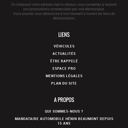
En indiquant votre adresse mail ci-dessus, vous consentez à recevoir
nos propositions commerciales par voie électronique.
Vous pourrez vous désinscrire à tout moment à travers les liens de
désinscription.
LIENS
VÉHICULES
ACTUALITÉS
ÊTRE RAPPELÉ
ESPACE PRO
MENTIONS LÉGALES
PLAN DU SITE
A PROPOS
QUI SOMMES-NOUS ?
MANDATAIRE AUTOMOBILE HÉNIN BEAUMONT DEPUIS
15 ANS