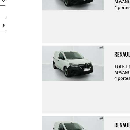
ADVANC
4 port
€
RENAUL
TOLE L1
ADVANC
4 port
RENAUL