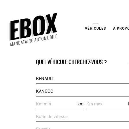
VÉHICULES
A PROP
QUEL VÉHICULE CHERCHEZ-VOUS ?
RENAULT
KANGOO
km
Boîte de vitesse
Énergie