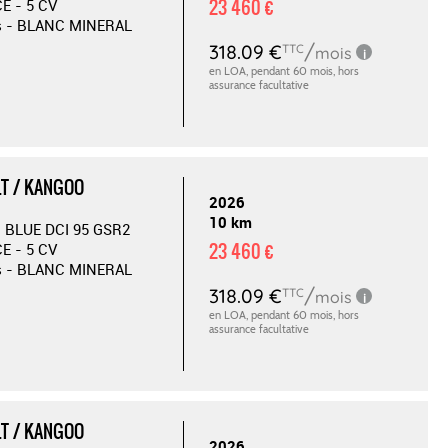
23 460 €
E - 5 CV
es - BLANC MINERAL
T / KANGOO
2026
10 km
 BLUE DCI 95 GSR2
23 460 €
E - 5 CV
es - BLANC MINERAL
T / KANGOO
2026