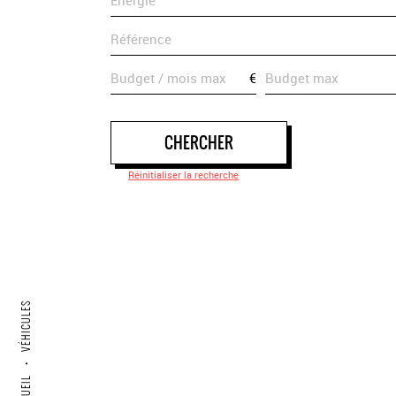
€
CHERCHER
Réinitialiser la recherche
VÉHICULES
•
ACCUEIL