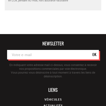
NEWSLETTER
OK
En indiquant votre adresse mail ci-dessus, vous consentez à recevoir
nos propositions commerciales par voie électronique.
Vous pourrez vous désinscrire à tout moment à travers les liens de
désinscription.
LIENS
VÉHICULES
ACTUALITÉS