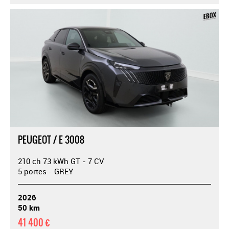
PEUGEOT / E 3008
210 ch 73 kWh GT - 7 CV
5 portes - GREY
2026
50 km
41 400 €