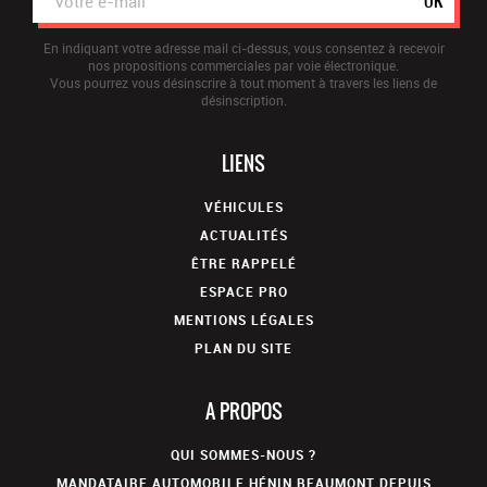
OK
En indiquant votre adresse mail ci-dessus, vous consentez à recevoir
nos propositions commerciales par voie électronique.
Vous pourrez vous désinscrire à tout moment à travers les liens de
désinscription.
LIENS
VÉHICULES
ACTUALITÉS
ÊTRE RAPPELÉ
ESPACE PRO
MENTIONS LÉGALES
PLAN DU SITE
A PROPOS
QUI SOMMES-NOUS ?
MANDATAIRE AUTOMOBILE HÉNIN BEAUMONT DEPUIS