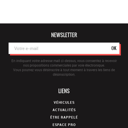
NEWSLETTER
OK
En indiquant votre adresse mail ci-dessus, vous consentez à recevoir
nos propositions commerciales par voie électronique.
Vous pourrez vous désinscrire à tout moment à travers les liens de
désinscription.
LIENS
VÉHICULES
ACTUALITÉS
ÊTRE RAPPELÉ
ESPACE PRO