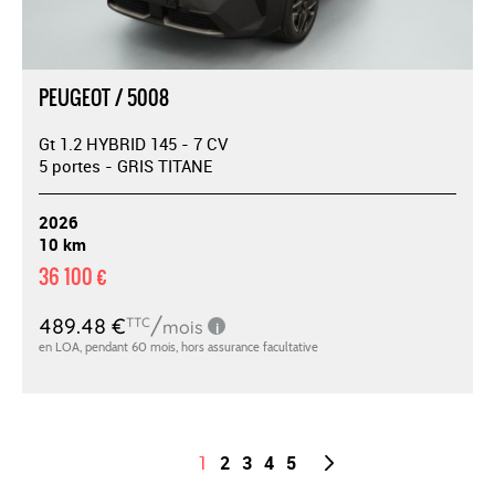
PEUGEOT / 5008
Gt 1.2 HYBRID 145 - 7 CV
5 portes - GRIS TITANE
2026
10 km
36 100 €
1
2
3
4
5