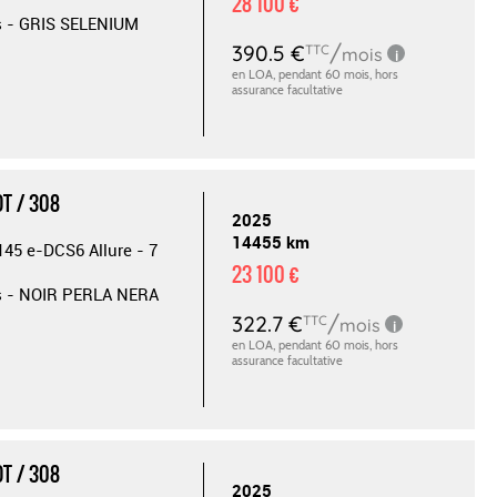
28 100 €
s - GRIS SELENIUM
T / 308
2025
14455 km
145 e-DCS6 Allure - 7
23 100 €
s - NOIR PERLA NERA
T / 308
2025