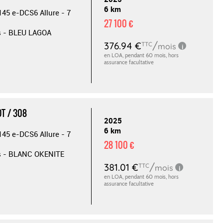
6 km
145 e-DCS6 Allure - 7
27 100 €
s - BLEU LAGOA
T / 308
2025
6 km
145 e-DCS6 Allure - 7
28 100 €
s - BLANC OKENITE