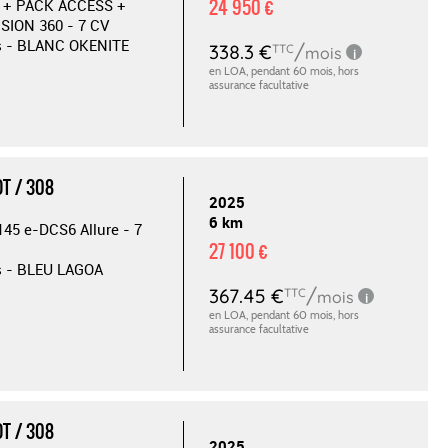
24 950 €
 + PACK ACCESS +
SION 360 - 7 CV
s - BLANC OKENITE
T / 308
2025
6 km
145 e-DCS6 Allure - 7
27 100 €
s - BLEU LAGOA
T / 308
2025