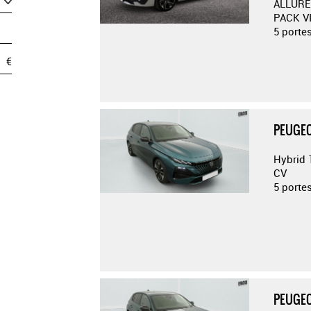
ALLURE
PACK VI
5 porte
€
PEUGEO
Hybrid 
CV
5 porte
PEUGEO