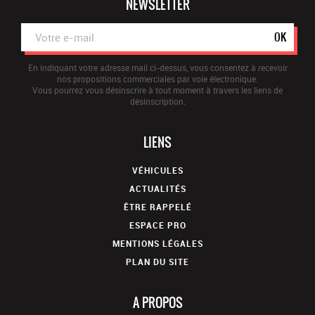
NEWSLETTER
OK
En indiquant votre adresse mail ci-dessus, vous consentez à recevoir
nos propositions commerciales par voie électronique.
Vous pourrez vous désinscrire à tout moment à travers les liens de
désinscription.
LIENS
VÉHICULES
ACTUALITÉS
ÊTRE RAPPELÉ
ESPACE PRO
MENTIONS LÉGALES
PLAN DU SITE
A PROPOS