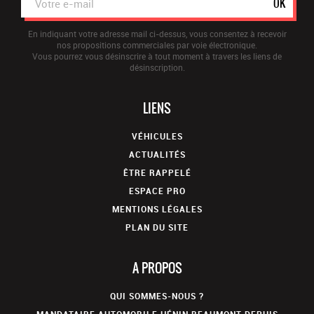
OK
En indiquant votre adresse mail ci-dessus, vous consentez à recevoir
nos propositions commerciales par voie électronique.
Vous pourrez vous désinscrire à tout moment à travers les liens de
désinscription.
LIENS
VÉHICULES
ACTUALITÉS
ÊTRE RAPPELÉ
ESPACE PRO
MENTIONS LÉGALES
PLAN DU SITE
A PROPOS
QUI SOMMES-NOUS ?
MANDATAIRE AUTOMOBILE HÉNIN BEAUMONT DEPUIS