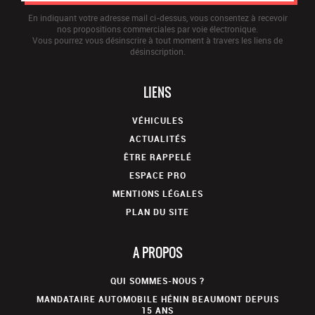
En indiquant votre adresse mail ci-dessus, vous consentez à recevoir
nos propositions commerciales par voie électronique.
Vous pourrez vous désinscrire à tout moment à travers les liens de
désinscription.
LIENS
VÉHICULES
ACTUALITÉS
ÊTRE RAPPELÉ
ESPACE PRO
MENTIONS LÉGALES
PLAN DU SITE
A PROPOS
QUI SOMMES-NOUS ?
MANDATAIRE AUTOMOBILE HÉNIN BEAUMONT DEPUIS
15 ANS